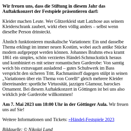
Wir freuen uns, dass die Stiftung in diesem Jahr das
Auftaktkonzert der Festspiele präsentieren darf:
Kleider machen Leute. Wer Glitzerkleid statt Latzhose aus seinem
Kleiderschrank zaubert, wirkt eben völlig anders – selbst wenn
dieselbe Person drinsteckt.
Ähnlich funktionieren musikalische Variationen: Ein und dasselbe
Thema erklingt im immer neuen Kostüm, wobei auch antike Stücke
modern aufgepeppt werden können. Johannes Brahms etwa kramt
1861 ein simples, schön verziertes Händel-Schmuckstück heraus
und kombiniert es mit seiner romantischen Garderobe: Von samtig
weich bis extravagant ausladend – gutes Schuhwerk im Bass
verspricht den sicheren Tritt. Rachmaninoff dagegen stülpt in seinen
„Variationen über ein Thema von Corelli“ gleich mehrere Kleider
übereinander: sportliche Virtuosität, jazzigen Glamour, barockes
Ornament. Bei diesem Auftaktkonzert in Göttingen ist bei uns also
wirklich jede Garderobe willkommen!
Am 7. Mai 2023 um 18:00 Uhr in der Göttinger Aula.
Wir freuen
uns auf Sie!
Weitere Informationen und Tickets:
»Händel-Festspiele 2023
Bildquelle: © Nikolaj Lund