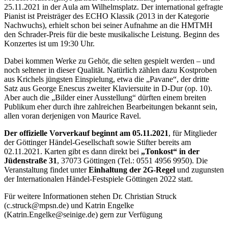
25.11.2021 in der Aula am Wilhelmsplatz. Der international gefragte
Pianist ist Preisträger des ECHO Klassik (2013 in der Kategorie
Nachwuchs), erhielt schon bei seiner Aufnahme an die HMTMH
den Schrader-Preis für die beste musikalische Leistung. Beginn des
Konzertes ist um 19:30 Uhr.
Dabei kommen Werke zu Gehör, die selten gespielt werden – und
noch seltener in dieser Qualität. Natürlich zählen dazu Kostproben
aus Krichels jüngsten Einspielung, etwa die „Pavane“, der dritte
Satz aus George Enescus zweiter Klaviersuite in D-Dur (op. 10).
Aber auch die „Bilder einer Ausstellung“ dürften einem breiten
Publikum eher durch ihre zahlreichen Bearbeitungen bekannt sein,
allen voran derjenigen von Maurice Ravel.
Der offizielle Vorverkauf beginnt am 05.11.2021
, für Mitglieder
der Göttinger Händel-Gesellschaft sowie Stifter bereits am
02.11.2021. Karten gibt es dann direkt bei
„Tonkost“ in der
Jüdenstraße 31
, 37073 Göttingen (Tel.: 0551 4956 9950). Die
Veranstaltung findet unter
Einhaltung der 2G-Regel
und zugunsten
der Internationalen Händel-Festspiele Göttingen 2022 statt.
Für weitere Informationen stehen Dr. Christian Struck
(c.struck@mpsn.de) und Katrin Engelke
(Katrin.Engelke@seinige.de) gern zur Verfügung